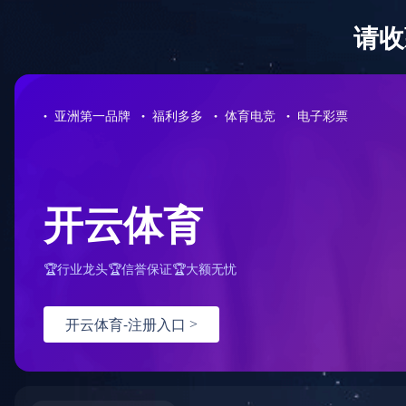
产品服务
技术平台
首页
新闻动态
News Dynamic
全新人力资源咨询，权威政府政策，丰富