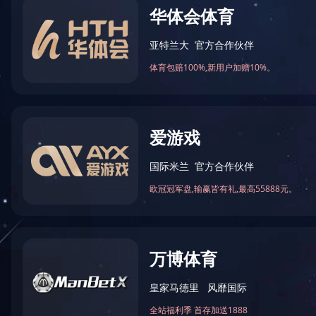
集团新闻
集
欢创
欢创集
服务