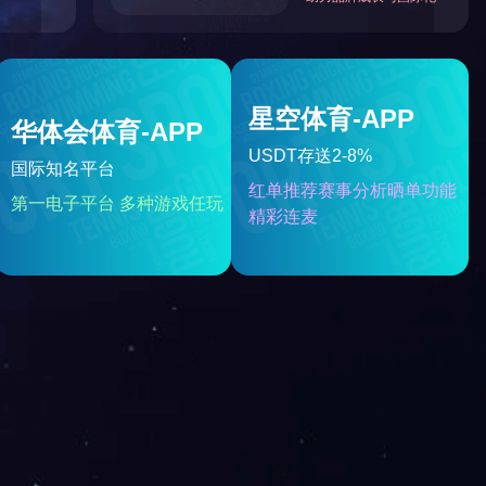
官方微信
欢创集团
343
人力外包
252
劳务派遣
186
灵活用工
149
返回顶部
人力资源新闻
131
欢享汇
68
职业分类
66
人事代理
52
人力资源
52
人力资源外包
39
全勤奖
28
节日福利
28
社保五险
28
带薪年假
27
社保
27