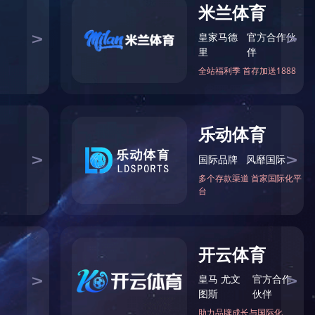
动态
在线咨询
热门标签
联系电话