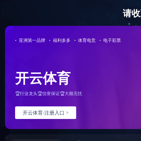
产品服务
技术平台
首页
催收专员
4.5K~5.5K
广州 | 无要求 | 大专及以上学历
职位描述