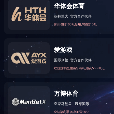
公司福利：社保五险,全勤奖,节日福利,带薪年假
工作职责：
1、联系信用卡逾期未还款客户，沟通还款。；
2、使用银行官方热线联系，流程合规，室内坐班无需外出
3、仅负责逾期0-60天内的客户，还款成功率较高。；
职位要求：
1、大专及以上学历（学信网可查）;
2、年龄20-35岁以内；
3、有较强的沟通表达能力和学习能力；
4、普通话标准，有金融、催收工作经验优先考虑；
5、没有经验要求，但希望你是乐于学习的哟~
薪酬福利：