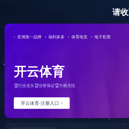
产品服务
技术平台
首页
党支活动
The Party's Branch Acti