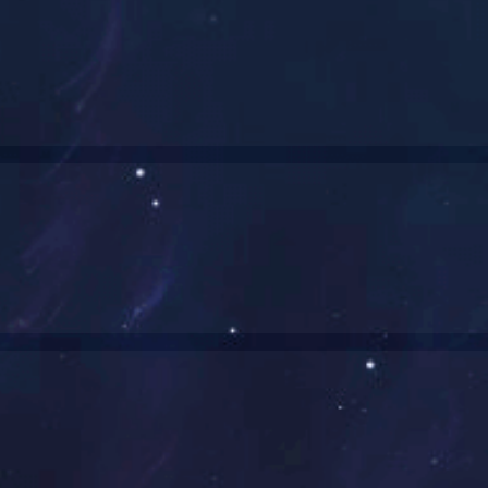
人力资讯
团风采
行业
牢信仰之基 凝聚奋进力量——欢创集团党支部到
禺区委党校参
入学习贯彻习近平新时代中国特色社会主义思想，进一步加强社会组
组织建设，提升党员党性修养和组织凝聚力，9月18日下午，欢创集