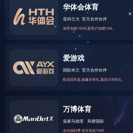
集团新闻
集
筑
番
为深
织党