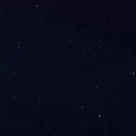
乐鱼leyu(中国)
020-22091341
hc@gzhclw.com
集团介绍
集团荣誉
http://www.atorrege-
blog.com
企业文化
联系我们
广州市番禺区东兴路317号碧