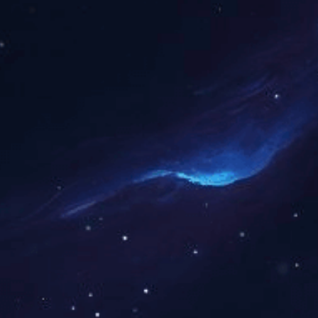
党建
好”
20
经济
上，
组织
时间：2
点亮
温
为庆
有限
服务
阳光
时间：2
党建
设
春回