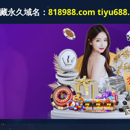
乐鱼leyu
服务案例
党支建设
新闻动态
招贤纳士
国)
vities