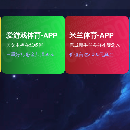
于5月16日上午在罗家村环村路举办了一场植树活动，以实际行动支
东的绿色发展。5月的广东已步入夏天，在
024-05-16
点击：9036
点击查看
集团党支部参加“党旗引领智康路”主题党日义诊
动
7日，欢创集团党支部应邀参与了“党旗引领智康路”主题党日义诊活
此次共建活动不仅是党支部间的相互学习和交流，更是科技与民生紧
合的实践探索。
024-05-09
点击：8865
点击查看
集团党支部积极参与“缅怀革命先烈 传承红色精
活动
力培育和践行社会主义核心价值观，推动中华优秀传统文化创造性转
创新性发展，4月10日上午，由中共广州市番禺区社会组织委员会主
广州市阳光天使社会工作服务中心党支部承办的“缅怀革命先烈 传承
精神”活动顺利开展。中共广州欢创人力资源
024-04-10
点击：8151
点击查看