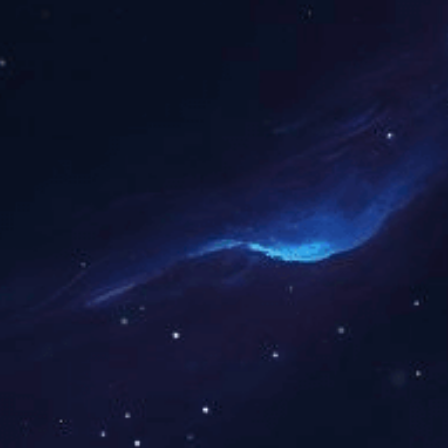
欢
社
中共
服务
集团
时间：2
慈善
庭
欢创
站、
时间：2
重
列
10