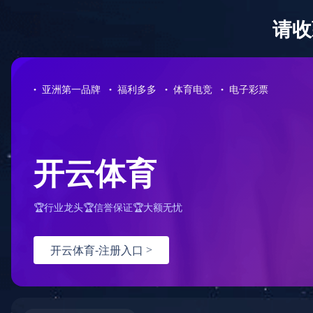
产品服务
技术平台
首页
党支活动
The Party's Branch Acti