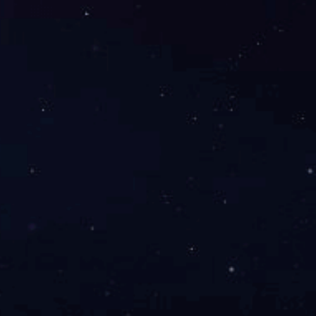
乐鱼leyu(中国)
020-22091341
hc@gzhclw.com
集团介绍
集团荣誉
http://www.atorrege-
blog.com
企业文化
联系我们
广州市番禺区东兴路317号碧