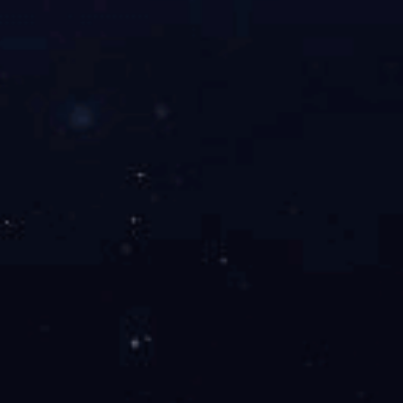
邮箱:
hc@gzhclw.com
网址:
http://www.atorrege-blog.com
地址:
广州市番禺区东兴路317号碧桂园铂耀中心14F-15F
广州市番禺区基盛万科大厦A栋301室
申请
安博体育平台官方网站
乐鱼web版登录入口
华体会·官方版网站登录入
|
|